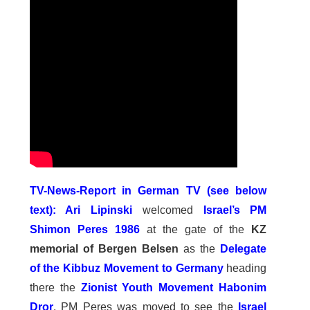
TV-News-Report in German TV (see below
text): Ari Lipinski
welcomed
Israel’s PM
Shimon Peres 1986
at the gate of the
KZ
memorial of Bergen Belsen
as the
Delegate
of the Kibbuz Movement to Germany
heading
there the
Zionist Youth Movement Habonim
Dror
. PM Peres was moved to see the
Israel