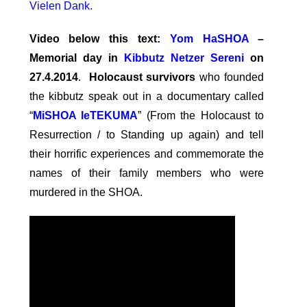
Vielen Dank.
Video below this text:
Yom HaSHOA
–
Memorial day in
Kibbutz Netzer Sereni
on
27.4.2014
.
Holocaust survivors
who founded
the kibbutz speak out in a documentary called
“
MiSHOA leTEKUMA
” (From the Holocaust to
Resurrection / to Standing up again) and tell
their horrific experiences and commemorate the
names of their family members who were
murdered in the SHOA.