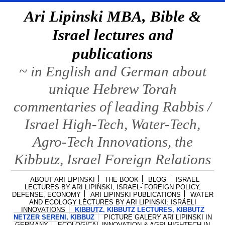
Ari Lipinski MBA, Bible &
Israel lectures and
publications
~ in English and German about
unique Hebrew Torah
commentaries of leading Rabbis /
Israel High-Tech, Water-Tech,
Agro-Tech Innovations, the
Kibbutz, Israel Foreign Relations
ABOUT ARI LIPINSKI
THE BOOK
BLOG
ISRAEL
LECTURES BY ARI LIPINSKI, ISRAEL- FOREIGN POLICY,
DEFENSE, ECONOMY
ARI LIPINSKI PUBLICATIONS
WATER
AND ECOLOGY LECTURES BY ARI LIPINSKI: ISRAELI
INNOVATIONS
KIBBUTZ, KIBBUTZ LECTURES, KIBBUTZ
NETZER SERENI, KIBBUZ
PICTURE GALERY ARI LIPINSKI IN
GERMANY
ECOLOGICAL INNOVATION & AGRI HIGHTECH IN