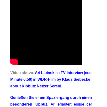
Video above
:
Ari Lipinski in TV-Interview (see
Minute 6:50) in WDR-Film by Klaus Siebecke
about Kibbutz Netzer Sereni.
Genießen Sie einen Spaziergang durch einen
besonderen Kibbuz.
Ari erläutert einige der