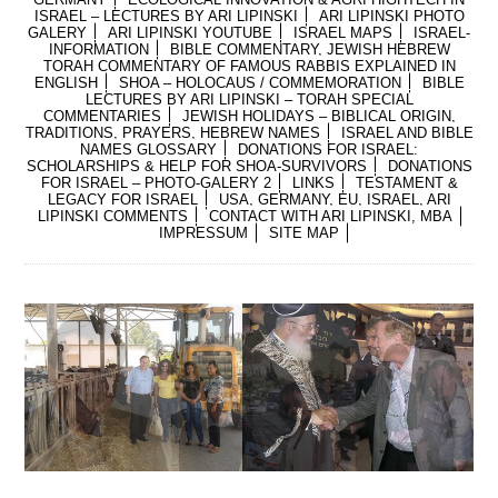
ISRAEL – LECTURES BY ARI LIPINSKI
ARI LIPINSKI PHOTO
GALERY
ARI LIPINSKI YOUTUBE
ISRAEL MAPS
ISRAEL-
INFORMATION
BIBLE COMMENTARY, JEWISH HEBREW
TORAH COMMENTARY OF FAMOUS RABBIS EXPLAINED IN
ENGLISH
SHOA – HOLOCAUS / COMMEMORATION
BIBLE
LECTURES BY ARI LIPINSKI – TORAH SPECIAL
COMMENTARIES
JEWISH HOLIDAYS – BIBLICAL ORIGIN,
TRADITIONS, PRAYERS, HEBREW NAMES
ISRAEL AND BIBLE
NAMES GLOSSARY
DONATIONS FOR ISRAEL:
SCHOLARSHIPS & HELP FOR SHOA-SURVIVORS
DONATIONS
FOR ISRAEL – PHOTO-GALERY 2
LINKS
TESTAMENT &
LEGACY FOR ISRAEL
USA, GERMANY, EU, ISRAEL, ARI
LIPINSKI COMMENTS
CONTACT WITH ARI LIPINSKI, MBA
IMPRESSUM
SITE MAP